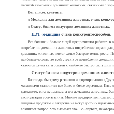
масштаб экономики домашних животных, связанный с корм
Вот список контента:
л
Медицина для домашних животных очень конкуре
л
Статус бизнеса индустрии домашних животных.
ПЭТ -медицина
очень конкурентоспособен.
Все больше и больше людей предпочитают работать в 
потребления домашних животных потребление кормов для
домашних животных имеют самые быстрые темпы роста. По
наибольшую долю во всей структуре потребления домашни
являются двумя категориями с наиболее быстро растущим 
Статус бизнеса индустрии домашних живот
Благодаря быстрому развитию и формированию «Другой
магазинами становится все более и более серьезным. Пят
давлением, многие планшеты для домашних животных, боль
эксплуатации зоомагазины. Многие предприятия полагаются
пищевые продукты и лекарства не могут достичь идеальных 
возникает вопрос. Что вызывает это? Во -первых, некото