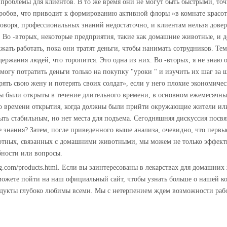
е проблемы для клиентов. В то же время они не могут быть быстрыми, 
обов, что приводит к формированию активной флоры »в комнате красоты,
говоря, профессиональных знаний недостаточно, и клиентам нельзя дове
. Во -вторых, некоторые предприятия, такие как домашние животные, и д
лжать работать, пока они тратят деньги, чтобы нанимать сотрудников. Т
держания людей, что торопится. Это одна из них. Во -вторых, я не знаю
 могу потратить деньги только на покупку "уроки " и изучить их шаг за 
ть свою жену и потерять своих солдат», если у него плохие экономическ
были открыты в течение длительного времени, в основном ежемесячный
ного времени открытия, когда должны были прийти окружающие жители или
и быть стабильным, но нет места для подъема. Сегодняшняя дискуссия по
знания? Затем, после приведенного выше анализа, очевидно, что первы
тных, связанных с домашними животными, мы можем не только эффектив
бности или вопросы.
ing.com/products.html. Если вы заинтересованы в лекарствах для домашн
ете пойти на наш официальный сайт, чтобы узнать больше о нашей ком
дукты глубоко любимы всеми. Мы с нетерпением ждем возможности рабо