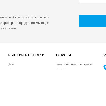
ами нашей компании, а вы цитаты
 ветеринарной продукции мы ищем
тво с вами.
БЫСТРЫЕ ССЫЛКИ
ТОВАРЫ
З
Дом
Ветеринарные препараты
О нас
ПЭТ Медицина
Служба поддержки
Ветеринарные инструменты
Новости
Распылитель
Контакт
Фармацевтическое сырье и
химические продукты
Другие