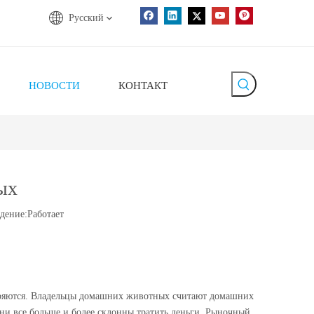
Pусский
НОВОСТИ
КОНТАКТ
ых
дение:
Работает
иряются. Владельцы домашних животных считают домашних
они все больше и более склонны тратить деньги. Рыночный