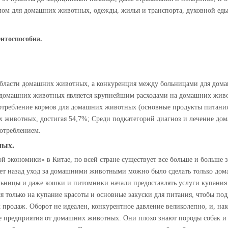
ом для домашних животных, одежды, жилья и транспорта, духовной ед
нтоспособна.
области домашних животных, а конкуренция между больницами для дома
 домашних животных является крупнейшим расходами на домашних жив
требление кормов для домашних животных (основные продукты питания,
х животных, достигая 54,7%; Среди подкатегорий диагноз и лечение 
потреблением.
ных.
 экономики» в Китае, по всей стране существует все больше и больше 
ь лет назад уход за домашними животными можно было сделать только д
ницы и даже кошки и питомники начали предоставлять услуги купания и 
 только на купание красоты и основные закуски для питания, чтобы под
продаж. Оборот не идеален, конкурентное давление великолепно, и, нак
рые предприятия от домашних животных. Они плохо знают породы собак 