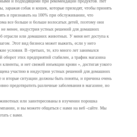
точными и подходящими при рекомендации продуктов. Нет
 заражая собак и кошек, которые приходят, чтобы принять
рять и признавать на 100% при обслуживании, что
ома все больше и больше волосатых детей, поэтому они
ем не менее, индустрия устных решений для домашних
 об отрасли или домашних животных. У меня нет доступа к
шагом. Этот вид бизнеса может выжить, если у него
ие условия. В -третьих, те, кто много лет занимался
 оборот этих предприятий стабилен, а трафик магазина
 клиенты, и нет свежей инъекции крови », достигая узкого
священа участию в индустрии устных решений для домашних
е и вторые ситуации должны быть поняты, и причина очень
но предотвратить различные заболевания в магазине, но
их животных или заинтересованы в изучении порошка
пании, и вы можете общаться с нами на веб -сайте. Мы
тать с вами.