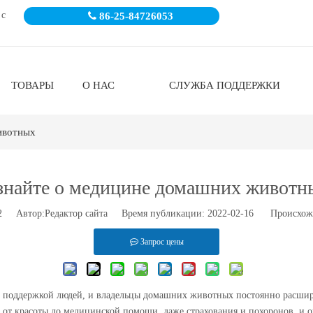
 с

86-25-84726053
ТОВАРЫ
О НАС
СЛУЖБА ПОДДЕРЖКИ
ивотных
знайте о медицине домашних животн
2
Автор:Pедактор сайта Время публикации: 2022-02-16 Происхож
Запрос цены
й поддержкой людей, и владельцы домашних животных постоянно расш
, от красоты до медицинской помощи, даже страхования и похоронов, и 