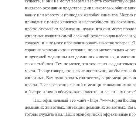
существ, и они не могут вовремя вернуть соответствующи
никакого осознания предотвращения некоторых общих микр
ванну или красоту и приводя к жалобам клиентов. Честно 
приводит к потере клиентов и неспособности их сохранить
просто открывают зоомагазин, думая, что они могут продо
животных является самой сложной отраслью для набора и у
товарам, и я не могу проанализировать качество товаров. Я
хорошие экономические условия, но он может только «потеря
индустрией медицины для домашних животных, и магазины 
также стабилен. Тем не менее, это точнее из -за длитель
места. Проще говоря, это значит достаточно, чтобы есть 
животных. Вам нужно знать соответствующие медицинские 
проста. После освоения знаний о медицине домашних живо
и быстро и точно обслуживать клиентов и решать их потре
Наш официальный веб -сайт - https://www.topsurfhold
домашних животных, инъекции домашних животных. Вы мож
готовы служить вам. Наши экономически эффективные про