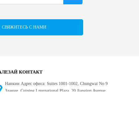
СВЯЖИТЕСЬ С НАМИ
АЛЕЗАЙ КОНТАКТ
Нанкин Адрес офиса: Suites 1001-1002, Chungwai No 9
Здание, Cuiping Lnurnational Plaza, 20 Jiangjun Avenue,
Цзяннингский район, Нанкин, 211200 Китай
86-25-58322026 / 58322027 /84726053
info@topsun-pharm.com