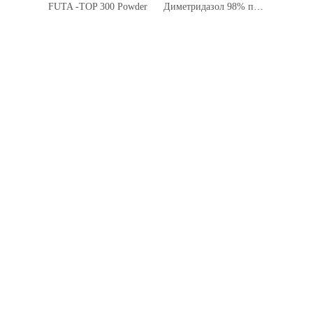
FUTA -TOP 300 Powder
Диметридазол 98% порошок