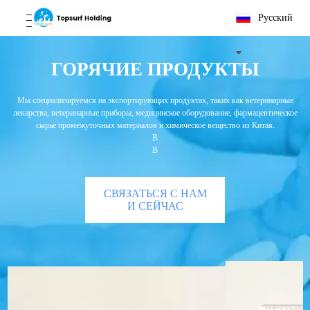
Pусский
ГОРЯЧИЕ ПРОДУКТЫ
Мы специализируемся на экспортирующих продуктах, таких как ветеринарные
лекарства, ветеринарные приборы, медицинское оборудование, фармацевтическое
сырье промежуточных материалов и химическое вещество из Китая.
В
В
СВЯЗАТЬСЯ С НАМ
И СЕЙЧАС