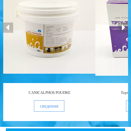
CANICALPHOS POUDRE
Topty
сведения