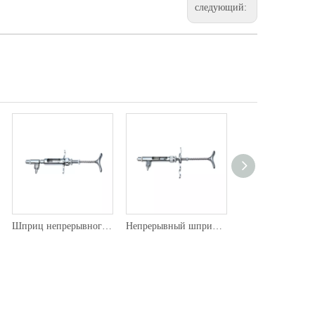
следующий:
Шприц непрерывного действия 103
Непрерывный шприц 102