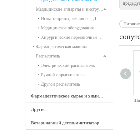
предыду
Медицинские аппараты и инструменты для человека
Иглы, шприцы, лезвия и т. Д.
Питание
Медицинское оборудование
сопут
Хирургические перевязочные материалы, гипсовые серии ETC
Фармацевтическая машина
Распылитель
Электрический распылитель
Ручной опрыскиватель
Другой распылитель
Фармацевтическое сырье и химические продукты
Непрерывное обливание (шприц) 110
Другие
Ветеринарный дегельминтизатор