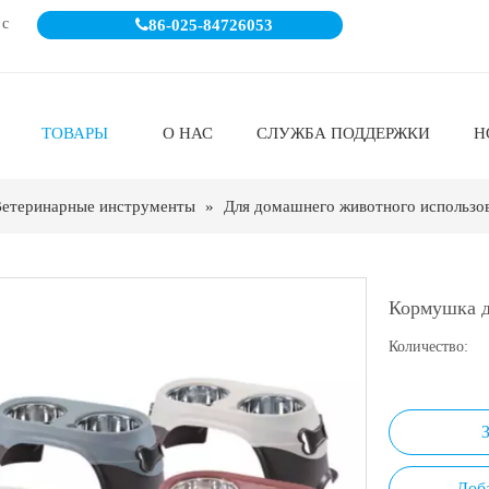
 с

86-025-84726053
ТОВАРЫ
О НАС
СЛУЖБА ПОДДЕРЖКИ
Н
етеринарные инструменты
»
Для домашнего животного использо
Кормушка 
Количество:
Доб