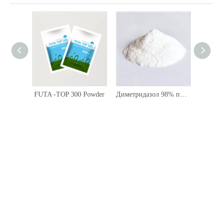
FUTA -TOP 300 Powder
Диметридазол 98% порошок